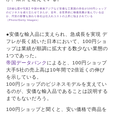
【詳細な図や写真】中国や東南アジアなど安価な工業国の存在が100円ショップ
のビジネスを成り立たせてきたが、近年、全世界的に物価高騰が進んでいるほ
か、円安の影響も加わり各社は仕入れコストの上昇に悩まされている
（Photo/Getty Images）
●安価な輸入品に支えられ、急成長を実現 デ
フレが長く続いた日本において、100円ショ
ップは業績が順調に拡大する数少ない業態の
1つであった。
帝国データバンク
によると、100円ショップ
大手5社の売上高は10年間で2倍近くの伸び
を示している。 　
100円ショップのビジネスモデルを支えてい
るのが、安価な輸入品であることは説明する
までもないだろう。
100円ショップと聞くと、安い価格で商品を