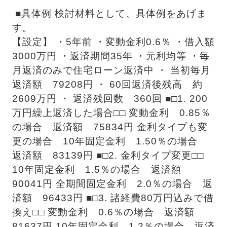
 ■具体例 検討材料として、具体例をあげま
す。 
【設定】 ・5年前 ・変動金利0.6％ ・借入額
3000万円 ・返済期間35年 ・元利均等 ・毎
月返済のみで住宅ローン返済中 ・ 当初毎月
返済額　79208円 ・ 60回返済後残高　約
2609万円 ・ 返済残回数　360回 ■□1. 200
万円繰上返済した場合□□ 変動金利　0.85％
の場合　返済額　75834円 金利タイプも変
更の場合　10年固定金利　1.50％の場合　
返済額　83139円 ■□2. 金利タイプ変更□□ 
10年固定金利　1.5％の場合　返済額　
90041円 全期間固定金利　2.0％の場合　返
済額　96433円 ■□3. 諸経費80万円込みで借
換え□□ 変動金利　0.6％の場合　返済額　
81637円 10年固定金利　1.2％の場合　返済