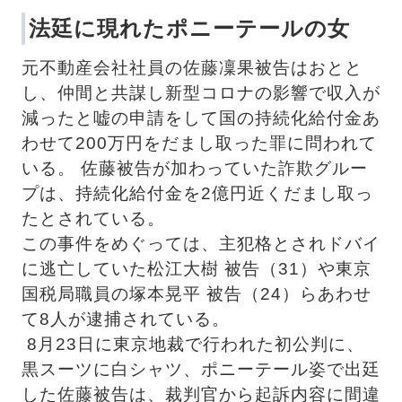
法廷に現れたポニーテールの女
元不動産会社社員の佐藤凜果被告はおとと
し、仲間と共謀し新型コロナの影響で収入が
減ったと嘘の申請をして国の持続化給付金あ
わせて200万円をだまし取った罪に問われて
いる。 佐藤被告が加わっていた詐欺グルー
プは、持続化給付金を2億円近くだまし取っ
たとされている。
この事件をめぐっては、主犯格とされドバイ
に逃亡していた松江大樹 被告（31）や東京
国税局職員の塚本晃平 被告（24）らあわせ
て8人が逮捕されている。
 8月23日に東京地裁で行われた初公判に、
黒スーツに白シャツ、ポニーテール姿で出廷
した佐藤被告は、裁判官から起訴内容に間違