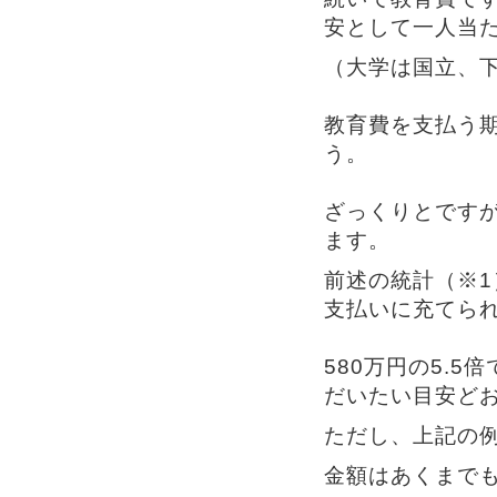
安として一人当た
（大学は国立、
教育費を支払う期
う。
ざっくりとです
ます。
前述の統計（※1
支払いに充てられ
580万円の5.5
だいたい目安ど
ただし、上記の
金額はあくまで