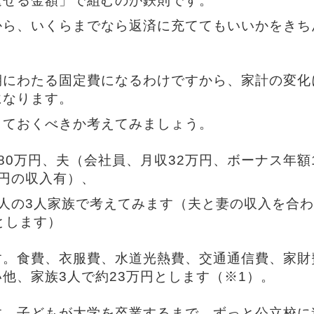
返せる金額」で組むのが鉄則です。
から、いくらまでなら返済に充ててもいいかをきち
期にわたる固定費になるわけですから、家計の変化
になります。
しておくべきか考えてみましょう。
80万円、夫（会社員、月収32万円、ボーナス年額
円の収入有）、
1人の3人家族で考えてみます（夫と妻の収入を合
とします）
す。食費、衣服費、水道光熱費、交通通信費、家財
他、家族3人で約23万円とします（※1）。
す。子どもが大学を卒業するまで、ずっと公立校に