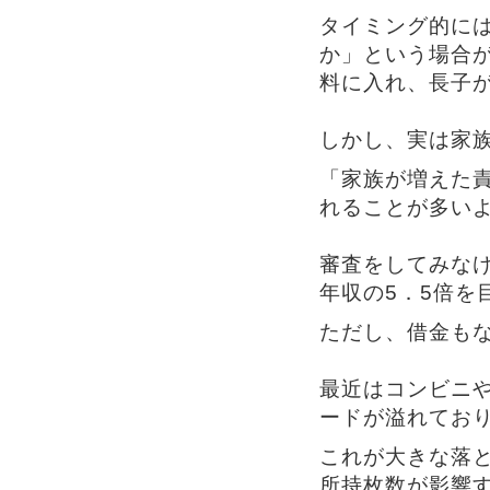
タイミング的に
か」という場合
料に入れ、長子
しかし、実は家
「家族が増えた
れることが多い
審査をしてみな
年収の5．5倍を
ただし、借金も
最近はコンビニ
ードが溢れてお
これが大きな落
所持枚数が影響