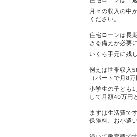
住宅ローンは「
月々の収入の中
ください。
住宅ローンは長
きる備えが必要
いくら手元に残
例えば世帯収入5
（パートで月8万
小学生の子ども
して月額40万円
まずは生活費で
保険料、お小遣い
続いて教育費で